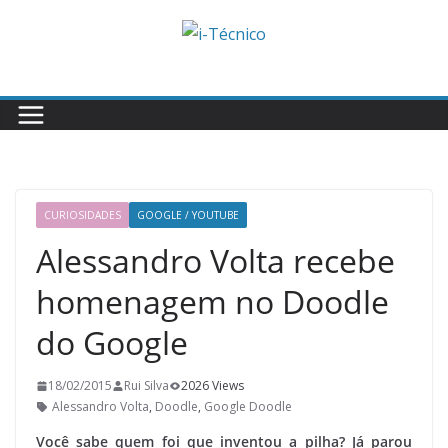
Skip
to
content
CURIOSIDADES
GOOGLE / YOUTUBE
Alessandro Volta recebe
homenagem no Doodle
do Google
18/02/2015
Rui Silva
2026 Views
Alessandro Volta
,
Doodle
,
Google Doodle
Você sabe quem foi que inventou a pilha? Já parou