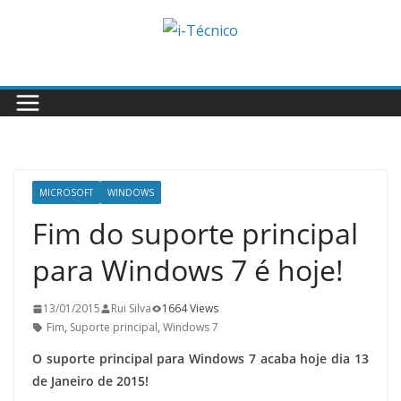
Skip
to
content
MICROSOFT
WINDOWS
Fim do suporte principal
para Windows 7 é hoje!
13/01/2015
Rui Silva
1664 Views
Fim
,
Suporte principal
,
Windows 7
O suporte principal para Windows 7 acaba hoje dia 13
de Janeiro de 2015!