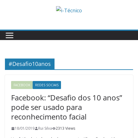
Skip
to
content
#Desafio10anos
FACEBOOK
REDES SOCIAIS
Facebook: “Desafio dos 10 anos”
pode ser usado para
reconhecimento facial
18/01/2019
Rui Silva
2313 Views