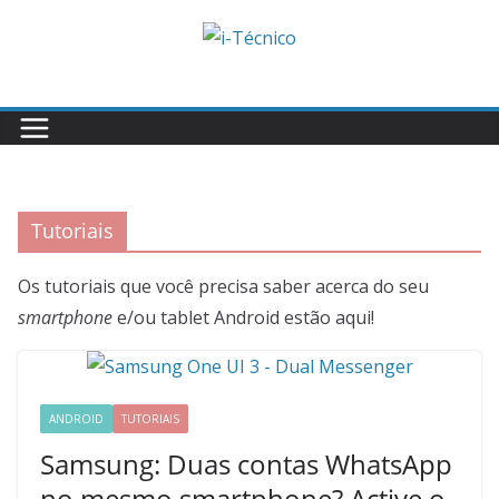
Skip
to
content
Tutoriais
Os tutoriais que você precisa saber acerca do seu
smartphone
e/ou tablet Android estão aqui!
ANDROID
TUTORIAIS
Samsung: Duas contas WhatsApp
no mesmo smartphone? Active o