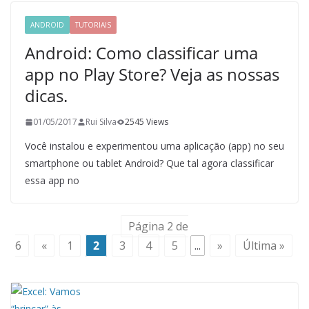
ANDROID
TUTORIAIS
Android: Como classificar uma
app no Play Store? Veja as nossas
dicas.
01/05/2017
Rui Silva
2545 Views
Você instalou e experimentou uma aplicação (app) no seu
smartphone ou tablet Android? Que tal agora classificar
essa app no
Página 2 de
6
«
1
2
3
4
5
...
»
Última »