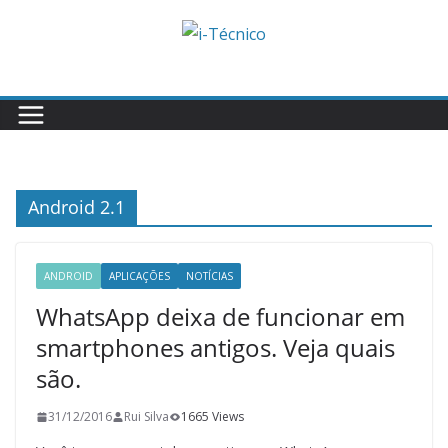
Skip
to
content
Android 2.1
ANDROID
APLICAÇÕES
NOTÍCIAS
WhatsApp deixa de funcionar em
smartphones antigos. Veja quais
são.
31/12/2016
Rui Silva
1665 Views