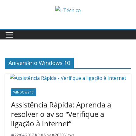
Skip
to
content
Aniversário Windows 10
WINDOWS 10
Assistência Rápida: Aprenda a
resolver o aviso “Verifique a
ligação à Internet”
22/04/2017
Rui Silva
2020 Views