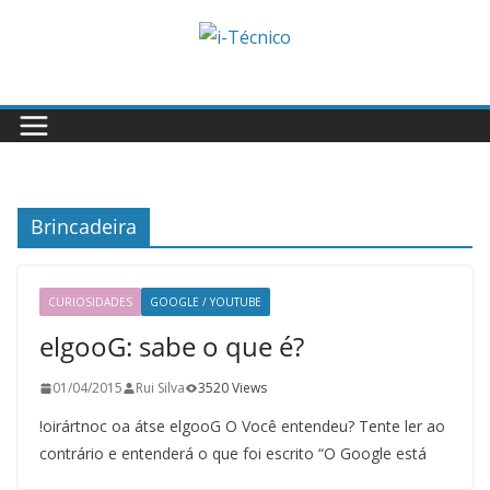
Skip
to
content
Brincadeira
CURIOSIDADES
GOOGLE / YOUTUBE
elgooG: sabe o que é?
01/04/2015
Rui Silva
3520 Views
!oirártnoc oa átse elgooG O Você entendeu? Tente ler ao
contrário e entenderá o que foi escrito “O Google está