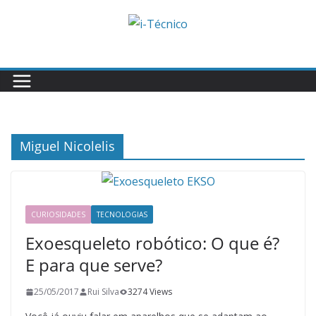
Skip
to
content
Miguel Nicolelis
CURIOSIDADES
TECNOLOGIAS
Exoesqueleto robótico: O que é?
E para que serve?
25/05/2017
Rui Silva
3274 Views