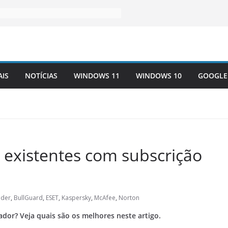
AIS
NOTÍCIAS
WINDOWS 11
WINDOWS 10
GOOGLE
 existentes com subscrição
nder
,
BullGuard
,
ESET
,
Kaspersky
,
McAfee
,
Norton
dor? Veja quais são os melhores neste artigo.