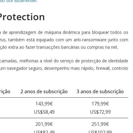
do site Bitdefender
.
rotection
ia de aprendizagem de máquina dinâmica para bloquear todos os
írus, também está equipado com um anti-ransomware junto com
ão extra ao fazer transacções bancárias ou compras na net.
camadas, melhorias a nível do serviço de protecção de identidade
 um navegador seguro, desempenho mais rápido, firewall, controlo
rição
2 anos de subscrição
3 anos de subscrição
143,99€
179,99€
US$58,49
US$72,99
201,99€
251,99€
US$82,49
US$102,99