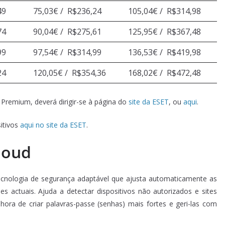
49
75,03€ /
R$236,24
105,04€ /
R$314,98
74
90,04€ /
R$275,61
125,95€ /
R$367,48
99
97,54€ /
R$314,99
136,53€ /
R$419,98
24
120,05€ /
R$354,36
168,02€ /
R$472,48
Premium, deverá dirigir-se à página do
site da ESET
, ou
aqui
.
sitivos
aqui no site da ESET
.
loud
tecnologia de segurança adaptável que ajusta automaticamente as
s actuais. Ajuda a detectar dispositivos não autorizados e sites
ora de criar palavras-passe (senhas) mais fortes e geri-las com