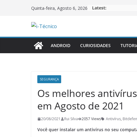
Skip
Latest:
Quinta-feira, Agosto 6, 2026
to
content
ANDROID
CURIOSIDADES
TUTORI
SEGURANÇA
Os melhores antivírus
em Agosto de 2021
20/08/2021
Rui Silva
2057 Views
Antivírus
,
Bitdefe
Você quer instalar um antivírus no seu computa