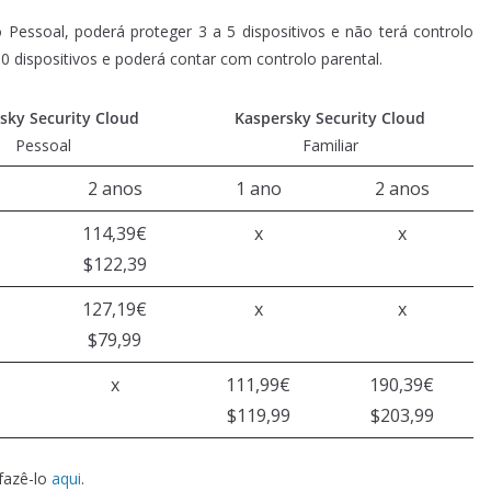
 Pessoal, poderá proteger 3 a 5 dispositivos e não terá controlo
10 dispositivos e poderá contar com controlo parental.
sky Security Cloud
Kaspersky Security Cloud
Pessoal
Familiar
2 anos
1 ano
2 anos
114,39€
x
x
$122,39
127,19€
x
x
$79,99
x
111,99€
190,39€
$119,99
$203,99
fazê-lo
aqui
.