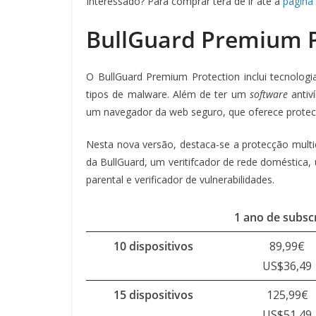
Interessado? Para comprar terá de ir até à
página 
BullGuard Premium P
O BullGuard Premium Protection inclui tecnolog
tipos de malware. Além de ter um
software
antiv
um navegador da web seguro, que oferece protecç
Nesta nova versão, destaca-se a protecção multi
da BullGuard, um veritifcador de rede doméstica,
parental e verificador de vulnerabilidades.
1 ano de subsc
10 dispositivos
89,99€
US$36,49
15 dispositivos
125,99€
US$51,49