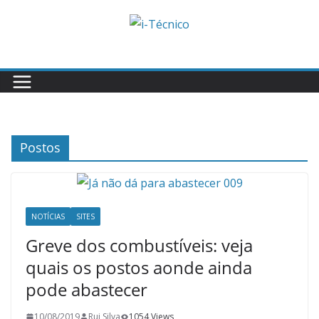
Skip
to
content
Postos
NOTÍCIAS
SITES
Greve dos combustíveis: veja
quais os postos aonde ainda
pode abastecer
10/08/2019
Rui Silva
1054 Views