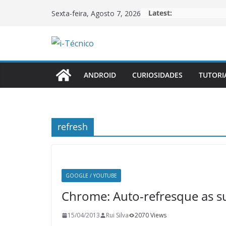
Skip
Latest:
Sexta-feira, Agosto 7, 2026
to
content
ANDROID
CURIOSIDADES
TUTORI
refresh
GOOGLE / YOUTUBE
Chrome: Auto-refresque as s
15/04/2013
Rui Silva
2070 Views