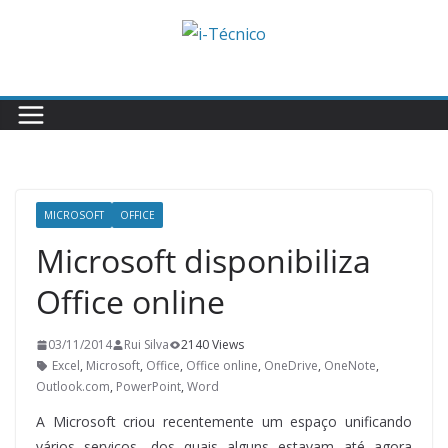
Skip
to
content
MICROSOFT
OFFICE
Microsoft disponibiliza
Office online
03/11/2014
Rui Silva
2140 Views
Excel
,
Microsoft
,
Office
,
Office online
,
OneDrive
,
OneNote
,
Outlook.com
,
PowerPoint
,
Word
A Microsoft criou recentemente um espaço unificando
vários serviços, dos quais alguns estavam até agora