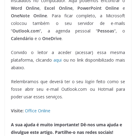
instalados no computador. Aqui podemos encontrar o
Word Online
,
Excel Online
,
PowerPoint Online
e
OneNote Online
. Para ficar completo, a Microsoft
colocou também o seu servidor de e-mails
“
Outlook.com
“, a agenda pessoal “
Pessoas
“, o
Calendário
e o
OneDrive
.
Convido o leitor a aceder (acessar) essa mesma
plataforma, clicando
aqui
ou no link disponibilizado mais
abaixo.
Relembramos que deverá ter o seu
login
feito como se
fosse abrir seu e-mail Outlook.com ou Hotmail para
poder usar esses serviços.
Visite:
Office Online
A sua ajuda é muito importante! Dê-nos uma ajuda e
divulgue este artigo. Partilhe-o nas redes sociais!