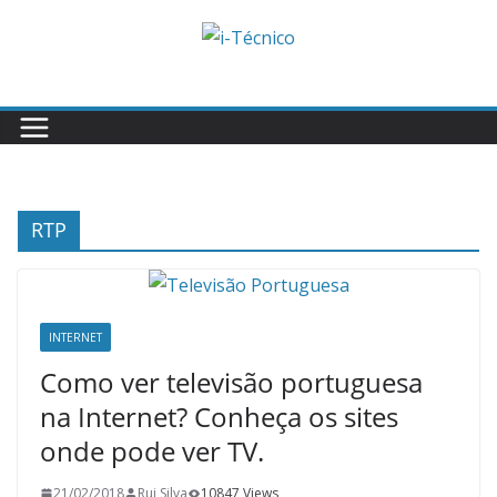
Skip
to
content
RTP
INTERNET
Como ver televisão portuguesa
na Internet? Conheça os sites
onde pode ver TV.
21/02/2018
Rui Silva
10847 Views