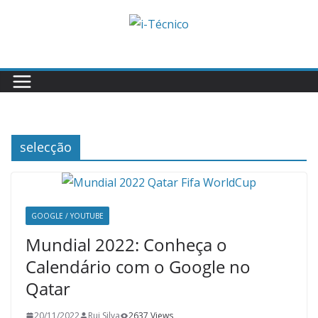
Skip
to
content
selecção
GOOGLE / YOUTUBE
Mundial 2022: Conheça o
Calendário com o Google no
Qatar
20/11/2022
Rui Silva
2637 Views