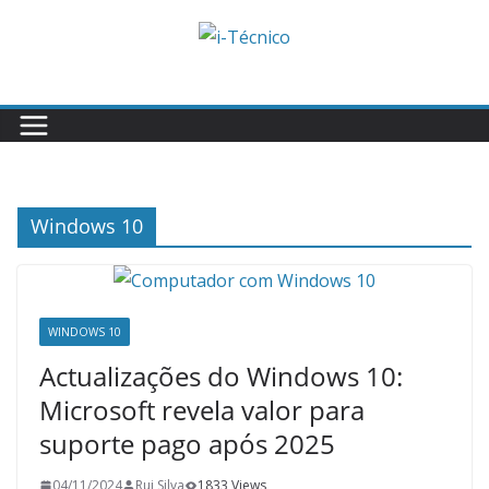
Skip
to
content
Windows 10
WINDOWS 10
Actualizações do Windows 10:
Microsoft revela valor para
suporte pago após 2025
04/11/2024
Rui Silva
1833 Views