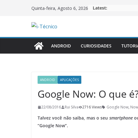
Skip
Latest:
Quinta-feira, Agosto 6, 2026
to
content
ANDROID
CURIOSIDADES
TUTORI
ANDROID
APLICAÇÕES
Google Now: O que é?
22/08/2016
Rui Silva
2716 Views
Google Now
,
Now
Talvez você não saiba, mas o seu
smartphone
ou
“Google Now”.