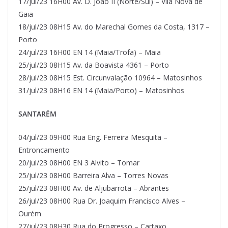
17/jul/23 16H00 Av. D. João II (Norte/Sul) – Vila Nova de
Gaia
18/jul/23 08H15 Av. do Marechal Gomes da Costa, 1317 –
Porto
24/jul/23 16H00 EN 14 (Maia/Trofa) – Maia
25/jul/23 08H15 Av. da Boavista 4361 – Porto
28/jul/23 08H15 Est. Circunvalação 10964 – Matosinhos
31/jul/23 08H16 EN 14 (Maia/Porto) – Matosinhos
SANTARÉM
04/jul/23 09H00 Rua Eng. Ferreira Mesquita –
Entroncamento
20/jul/23 08H00 EN 3 Alvito – Tomar
25/jul/23 08H00 Barreira Alva – Torres Novas
25/jul/23 08H00 Av. de Aljubarrota – Abrantes
26/jul/23 08H00 Rua Dr. Joaquim Francisco Alves –
Ourém
27/jul/23 08H30 Rua do Progresso – Cartaxo