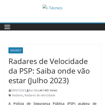
Skip
to
content
RADARES
Radares de Velocidade
da PSP: Saiba onde vão
estar (Julho 2023)
09/07/2023
Rui Silva
1465 Views
Radares
,
Radares de velocidade
A Polícia de Segurança Pública (PSP) acabou de