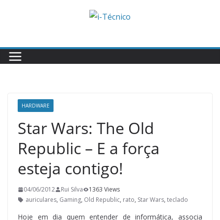
Skip
to
content
HARDWARE
Star Wars: The Old
Republic – E a força
esteja contigo!
04/06/2012
Rui Silva
1363 Views
auriculares
,
Gaming
,
Old Republic
,
rato
,
Star Wars
,
teclado
Hoje em dia quem entender de informática, associa