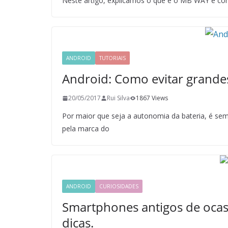
Neste artigo, explicamos o que é o MB WAY e com
ANDROID
TUTORIAIS
Android: Como evitar grande
20/05/2017
Rui Silva
1867 Views
Por maior que seja a autonomia da bateria, é sem
pela marca do
ANDROID
CURIOSIDADES
Smartphones antigos de ocasi
dicas.