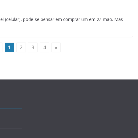
l (celular), pode-se pensar em comprar um em 2.ª mão. Mas
1
2
3
4
»