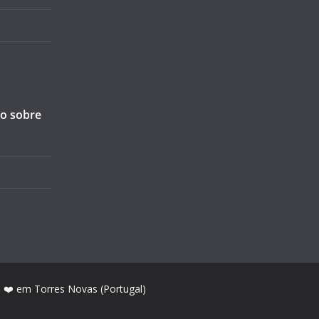
ão sobre
m ❤️ em Torres Novas (Portugal)