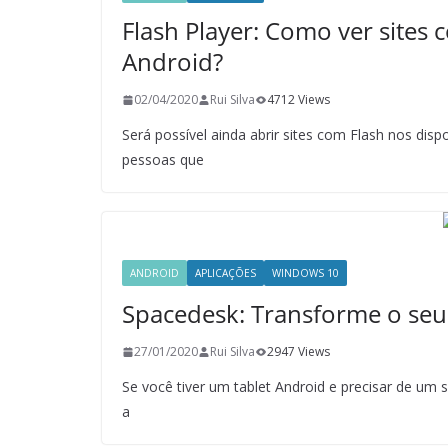
Flash Player: Como ver site
Android?
02/04/2020
Rui Silva
4712 Views
Será possível ainda abrir sites com Flash nos di
pessoas que
ANDROID
APLICAÇÕES
WINDOWS 10
Spacedesk: Transforme o se
27/01/2020
Rui Silva
2947 Views
Se você tiver um tablet Android e precisar de um
a