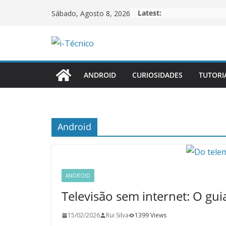
Skip
Latest:
Sábado, Agosto 8, 2026
to
content
ANDROID
CURIOSIDADES
TUTORI
Android
ANDROID
Televisão sem internet: O gui
15/02/2026
Rui Silva
1399 Views