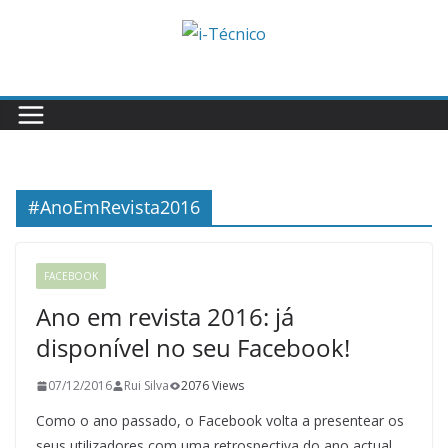
Skip
to
content
#AnoEmRevista2016
FACEBOOK
Ano em revista 2016: já
disponível no seu Facebook!
07/12/2016
Rui Silva
2076 Views
Como o ano passado, o Facebook volta a presentear os
seus utilizadores com uma retrospectiva do ano actual