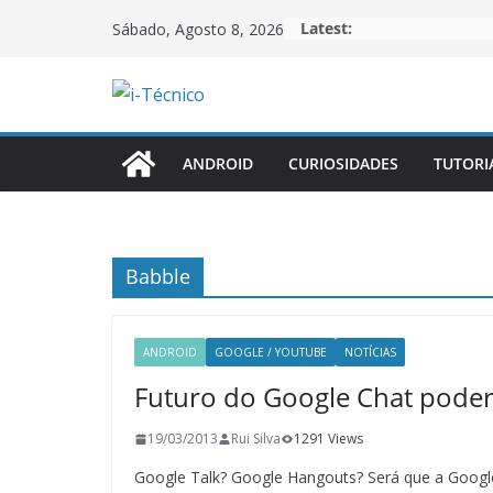
Skip
Latest:
Sábado, Agosto 8, 2026
to
content
ANDROID
CURIOSIDADES
TUTORI
Babble
ANDROID
GOOGLE / YOUTUBE
NOTÍCIAS
Futuro do Google Chat poder
19/03/2013
Rui Silva
1291 Views
Google Talk? Google Hangouts? Será que a Google