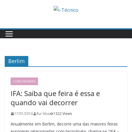
Skip
to
content
Berlim
CURIOSIDADES
IFA: Saiba que feira é essa e
quando vai decorrer
17/01/2016
Rui Silva
1322 Views
Anualmente em Berlim, decorre uma das maiores feiras
europeias relacionadas com tecnologia, chama-se “IFA –