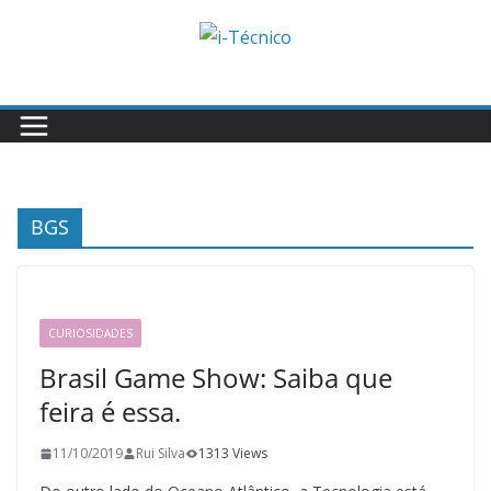
Skip
to
content
BGS
CURIOSIDADES
Brasil Game Show: Saiba que
feira é essa.
11/10/2019
Rui Silva
1313 Views