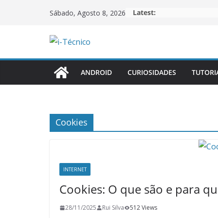
Skip
Latest:
Sábado, Agosto 8, 2026
to
content
ANDROID
CURIOSIDADES
TUTORI
Cookies
INTERNET
Cookies: O que são e para q
28/11/2025
Rui Silva
512 Views