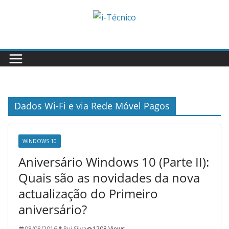
Skip
to
content
Dados Wi-Fi e via Rede Móvel Pagos
WINDOWS 10
Aniversário Windows 10 (Parte II):
Quais são as novidades da nova
actualização do Primeiro
aniversário?
08/08/2016
Rui Silva
1208 Views