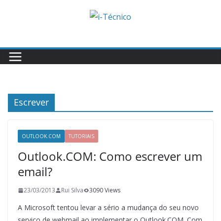
Skip
to
content
Escrever
OUTLOOK.COM
TUTORIAIS
Outlook.COM: Como escrever um
email?
23/03/2013
Rui Silva
3090 Views
A Microsoft tentou levar a sério a mudança do seu novo
serviço de webmail ao implementar o Outlook.COM. Com