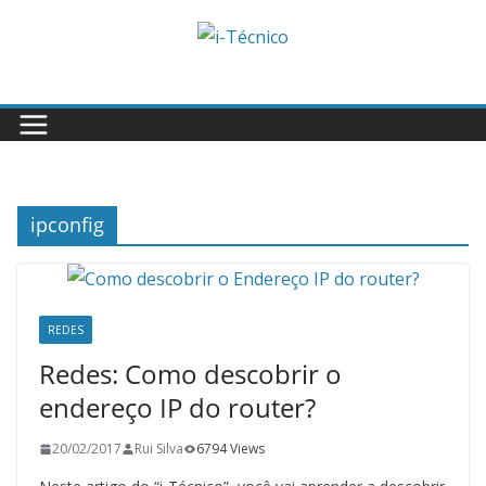
Skip
to
content
ipconfig
REDES
Redes: Como descobrir o
endereço IP do router?
20/02/2017
Rui Silva
6794 Views