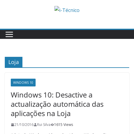
Skip
to
content
Loja
WINDOWS 10
Windows 10: Desactive a
actualização automática das
aplicações na Loja
21/10/2016
Rui Silva
1615 Views