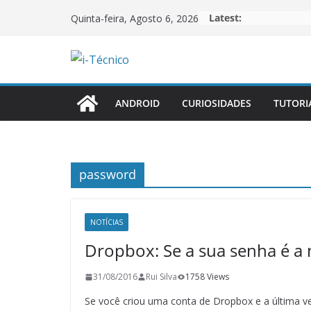
Skip
Latest:
Quinta-feira, Agosto 6, 2026
to
content
ANDROID
CURIOSIDADES
TUTORI
password
NOTÍCIAS
Dropbox: Se a sua senha é a
31/08/2016
Rui Silva
1758 Views
Se você criou uma conta de Dropbox e a última v