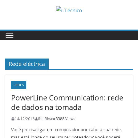
Skip
to
content
Rede eléctrica
REDES
PowerLine Communication: rede
de dados na tomada
14/12/2016
Rui Silva
3388 Views
Você precisa ligar um computador por cabo à sua rede,
mas está longe do seu router (roteador)? Você poderá