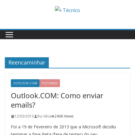
Skip
to
content
Reencaminhar
OUTLOOK.COM
TUTORIAIS
Outlook.COM: Como enviar
emails?
12/03/2013
Rui Silva
2406 Views
Foi a 19 de Fevereiro de 2013 que a Microsoft decidiu
terminar a fase Beta (fase de testes) do seu