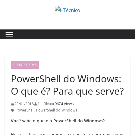
Skip
to
content
CURIOSIDADES
PowerShell do Windows:
O que é? Para que serve?
23/01/2018
Rui Silva
9674 Views
PowerShell
,
PowerShell do Windows
Você sabe o que é o PowerShell do Windows?
Neste artigo, explicaremos o que é e para que serve.