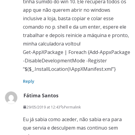
tinha sumido do win 10. Ele recupera todos os
app que não querem abrir no windows
inclusive a loja, basta copiar e colar esse
comando no p. shell e da um enter, espere ele
trabalhar e depois reinicie a máquina e pronto,
minha calculadora voltou!
Get-AppXPackage | Foreach {Add-AppxPackage
-DisableDevelopmentMode -Register
“$($_.InstallLocation)\AppXManifest.xml”}
Reply
Fátima Santos
29/05/2019 at 12:43
Permalink
Eu já sabia como aceder, não sabia era para
que servia e desculpem mas continuo sem