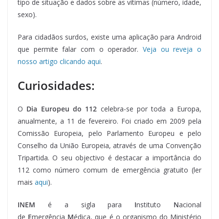
tipo de situação e dados sobre as vítimas (número, idade,
sexo).
Para cidadãos surdos, existe uma aplicação para Android
que permite falar com o operador.
Veja ou reveja o
nosso artigo clicando aqui
.
Curiosidades:
O
Dia Europeu do 112
celebra-se por toda a Europa,
anualmente, a 11 de fevereiro. Foi criado em 2009 pela
Comissão Europeia, pelo Parlamento Europeu e pelo
Conselho da União Europeia, através de uma Convenção
Tripartida. O seu objectivo é destacar a importância do
112 como número comum de emergência gratuito (ler
mais
aqui
).
INEM
é a sigla para
I
nstituto
N
acional
de
E
mergência
M
édica, que é o organismo do Ministério