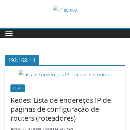
Skip
to
content
192.168.1.1
REDES
Redes: Lista de endereços IP de
páginas de configuração de
routers (roteadores)
20/02/2017
Rui Silva
14189 Views