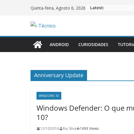
Skip
Latest:
Quinta-feira, Agosto 6, 2026
to
content
ANDROID
CURIOSIDADES
TUTORI
Anniversary Update
WINDOWS 10
Windows Defender: O que m
10?
12/10/2016
Rui Silva
1693 Views