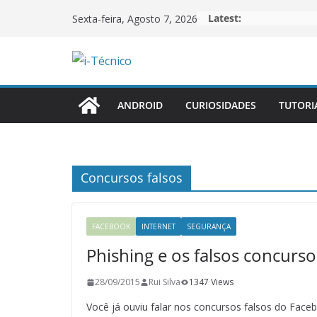
Skip
Latest:
Sexta-feira, Agosto 7, 2026
to
content
ANDROID
CURIOSIDADES
TUTORI
Concursos falsos
FACEBOOK
INTERNET
SEGURANÇA
Phishing e os falsos concurs
28/09/2015
Rui Silva
1347 Views
Você já ouviu falar nos concursos falsos do Fac