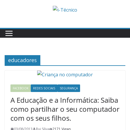
Skip
to
content
educadores
FACEBOOK
REDES SOCIAIS
SEGURANÇA
A Educação e a Informática: Saiba
como partilhar o seu computador
com os seus filhos.
03/08/2013
Rui Silva
2171 Views