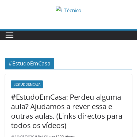
Skip
to
content
#EstudoEmCasa
#ESTUDOEMCASA
#EstudoEmCasa: Perdeu alguma
aula? Ajudamos a rever essa e
outras aulas. (Links directos para
todos os vídeos)
10/05/2020
Rui Silva
1323 Views