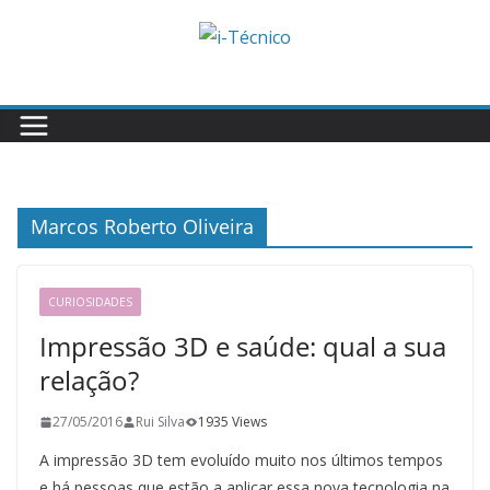
Skip
to
content
Marcos Roberto Oliveira
CURIOSIDADES
Impressão 3D e saúde: qual a sua
relação?
27/05/2016
Rui Silva
1935 Views
A impressão 3D tem evoluído muito nos últimos tempos
e há pessoas que estão a aplicar essa nova tecnologia na