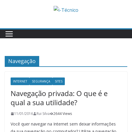
Skip
to
content
Navegação
INTERNET
SEGURANÇA
SITES
Navegação privada: O que é e
qual a sua utilidade?
11/01/2016
Rui Silva
2644 Views
Você quer navegar na Internet sem deixar informações
da sua navegação no computador? Utilize a navegação