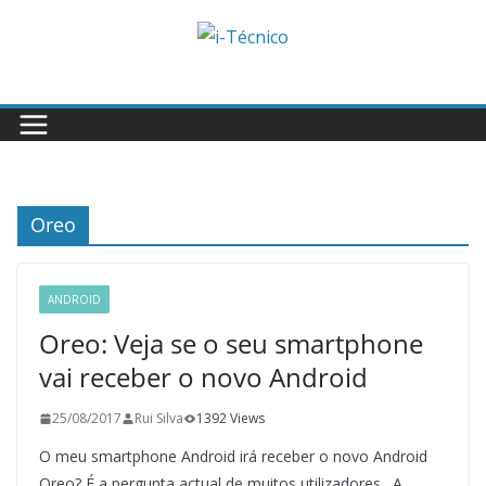
Skip
to
content
Oreo
ANDROID
Oreo: Veja se o seu smartphone
vai receber o novo Android
25/08/2017
Rui Silva
1392 Views
O meu smartphone Android irá receber o novo Android
Oreo? É a pergunta actual de muitos utilizadores. A