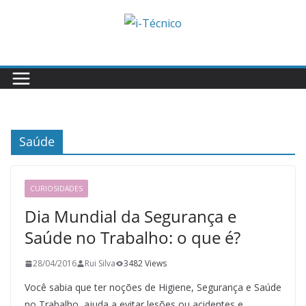
Skip
to
content
Saúde
CURIOSIDADES
Dia Mundial da Segurança e
Saúde no Trabalho: o que é?
28/04/2016
Rui Silva
3482 Views
Você sabia que ter noções de Higiene, Segurança e Saúde
no Trabalho, ajuda a evitar lesões ou acidentes e