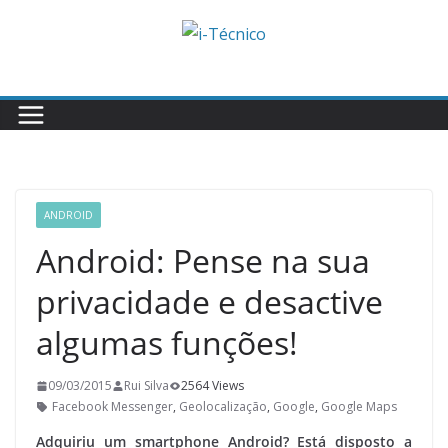
Skip
to
content
ANDROID
Android: Pense na sua
privacidade e desactive
algumas funções!
09/03/2015
Rui Silva
2564 Views
Facebook Messenger
,
Geolocalização
,
Google
,
Google Maps
Adquiriu um smartphone Android? Está disposto a