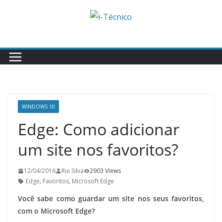
Skip
to
content
WINDOWS 10
Edge: Como adicionar
um site nos favoritos?
12/04/2016
Rui Silva
2903 Views
Edge
,
Favoritos
,
Microsoft Edge
Você sabe como guardar um site nos seus favoritos,
com o Microsoft Edge?