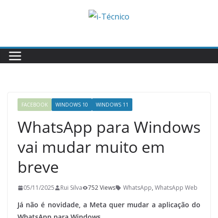
Skip
to
content
FACEBOOK
WINDOWS 10
WINDOWS 11
WhatsApp para Windows
vai mudar muito em
breve
05/11/2025
Rui Silva
752 Views
WhatsApp
,
WhatsApp Web
Já não é novidade, a Meta quer mudar a aplicação do
WhatsApp para Windows.