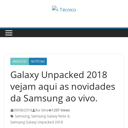
Skip
to
content
ANDROID
NOTÍCIAS
Galaxy Unpacked 2018
vejam aqui as novidades
da Samsung ao vivo.
09/08/2018
Rui Silva
1207 Views
Samsung
,
Samsung Galaxy Note 9
,
Samsung Galaxy Unpacked 2018