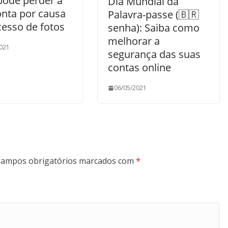
pode perder a
Dia Mundial da
onta por causa
Palavra-passe (🇧🇷
cesso de fotos
senha): Saiba como
melhorar a
021
segurança das suas
contas online
06/05/2021
ampos obrigatórios marcados com
*