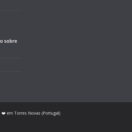
ão sobre
m ❤️ em Torres Novas (Portugal)