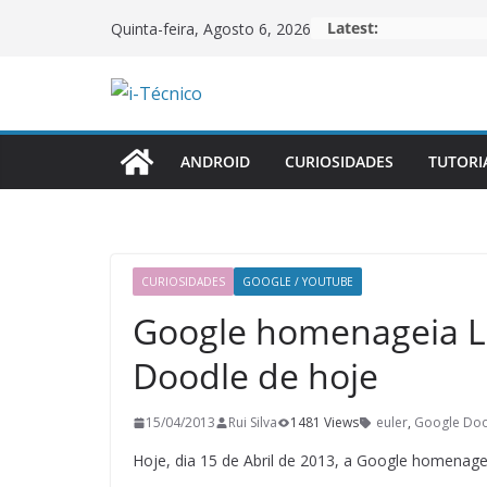
Skip
Latest:
Quinta-feira, Agosto 6, 2026
to
content
ANDROID
CURIOSIDADES
TUTORI
CURIOSIDADES
GOOGLE / YOUTUBE
Google homenageia L
Doodle de hoje
15/04/2013
Rui Silva
1481 Views
euler
,
Google Do
Hoje, dia 15 de Abril de 2013, a Google homenage