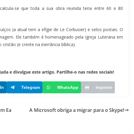
calcula-se que toda a sua obra reunida teria entre 60 e 80
íços (a atual tem a efígie de Le Corbusier) e selos postais. O
enagem. Ele também é homenageado pela Igreja Luterana em
ristão (e crente na inerrância bíblica).
a e divulgue este artigo. Partilhe-o nas redes sociais!
In
Telegram
WhatsApp
Imprimir
om Ea
A Microsoft obriga a migrar para o Skype!