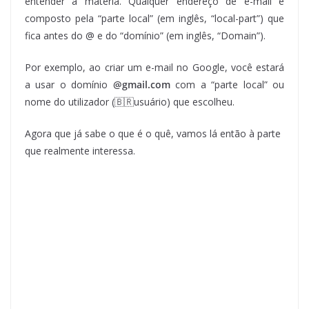
entender a matéria. Qualquer endereço de e-mail é
composto pela “parte local” (em inglês, “local-part”) que
fica antes do @ e do “domínio” (em inglês, “Domain”).
Por exemplo, ao criar um e-mail no Google, você estará
a usar o domínio
@gmail.com
com a “parte local” ou
nome do utilizador (🇧🇷usuário) que escolheu.
Agora que já sabe o que é o quê, vamos lá então à parte
que realmente interessa.