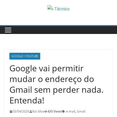
Skip
to
content
GOOGLE / YOUTUBE
Google vai permitir
mudar o endereço do
Gmail sem perder nada.
Entenda!
03/04/2026
Rui Silva
430 Views
e-mail
,
Gmail