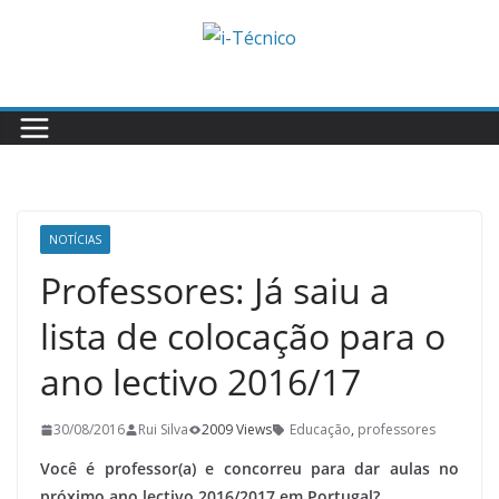
Skip
to
content
NOTÍCIAS
Professores: Já saiu a
lista de colocação para o
ano lectivo 2016/17
30/08/2016
Rui Silva
2009 Views
Educação
,
professores
Você é professor(a) e concorreu para dar aulas no
próximo ano lectivo 2016/2017 em Portugal?