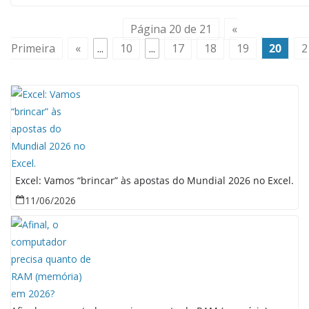
Página 20 de 21
«
Primeira
«
...
10
...
17
18
19
20
2
Excel: Vamos “brincar” às apostas do Mundial 2026 no Excel.
11/06/2026