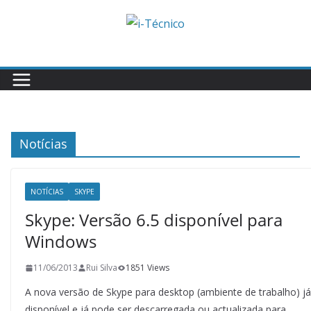
Skip
to
content
Notícias
NOTÍCIAS
SKYPE
Skype: Versão 6.5 disponível para
Windows
11/06/2013
Rui Silva
1851 Views
A nova versão de Skype para desktop (ambiente de trabalho) já
disponível e já pode ser descarregada ou actualizada para